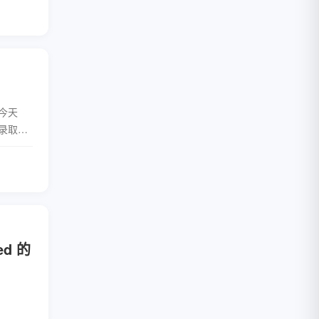
全文
到今天
被录取后
里搜索
全文
red 的