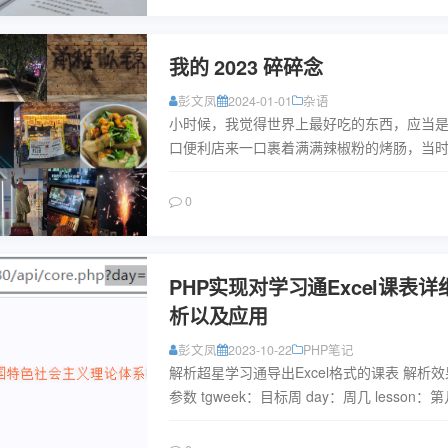
我的 2023 碎碎念
彭文凤
2024-01-01
杂语
小时候，我觉得世界上最好吃的东西，应当
口便利店来一口裹着满满辣椒粉的烤肠，当
吸溜着舌头，一边和旁边墙上趴着补作业的
着：“等我有零花钱了，天...
阅读
0
PHP实现对学习通Excel课表详
析以及应用
彭文凤
2023-10-22
PHP笔记
解析超星学习通导出Excel格式的课表 解析效
参数 tgweek：目标周 day：周几 lesson：
这里的?day=周二&lesson=1&...