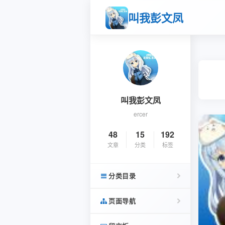
叫我彭文凤
叫我彭文凤
ercer
48
15
192
文章
分类
标签
分类目录
页面导航
杂语