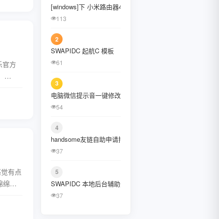
[windows]下 小米路由器4C刷入openwrt固件
January 2022
113
October 2021
2
August 2021
SWAPIDC 起航C 模板
61
乐官方
July 2021
。
3
所需的
February 2021
电脑微信提示音一键修改工具、提示音替换工具
全文
December 2020
54
November 2020
4
handsome友链自助申请插件
September 2020
37
July 2020
的感觉有点
5
June 2020
绵绵不
SWAPIDC 本地后台辅助登陆插件 [CcDalao]
裂肺，
37
May 2020
全文