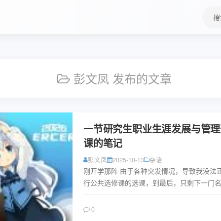
搜
索
关
键
字
彭文凤 发布的文章
一节研究生职业生涯发展与管理
课的笔记
彭文凤
2025-10-13
杂语
刚开学那阵 由于各种突发情况，导致我没法
行公共选修课的选课，到最后，只剩下一门
生职业生涯发展与管理的选修课，无人问津。
许，是本科阶段的就业必修...
阅读
0