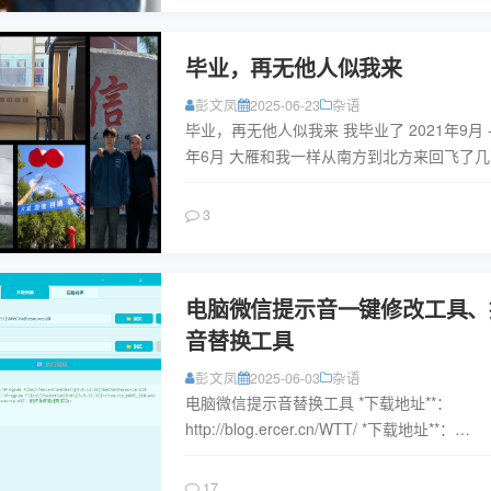
毕业，再无他人似我来
彭文凤
2025-06-23
杂语
毕业，再无他人似我来 我毕业了 2021年9月 - 
年6月 大雁和我一样从南方到北方来回飞了
不再往返，但大雁仍在飞去——**我是指我的
代结...
阅读
3
电脑微信提示音一键修改工具、
音替换工具
彭文凤
2025-06-03
杂语
电脑微信提示音替换工具 *下载地址**：
http://blog.ercer.cn/WTT/ *下载地址**：
http://blog.ercer.cn/WTT/ ...
阅读
17