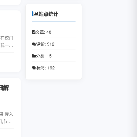
April 2020
March 2020
站点统计
文章: 48
是在校门
评论: 912
时我一边
同学讲
分类: 15
全文
标签: 192
细解
果 传入
第几节课