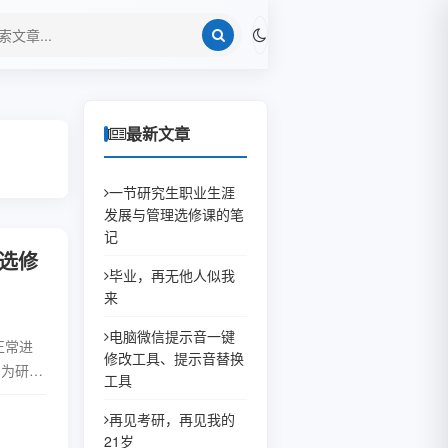
最新文章
一节研究生职业生涯
发展与管理选修课的笔
记
选修
毕业，再无他人似我
来
电脑微信提示音一键
正常进
修改工具、提示音替换
名为研究
工具
 或
再见考研，再见我的
全文
21岁