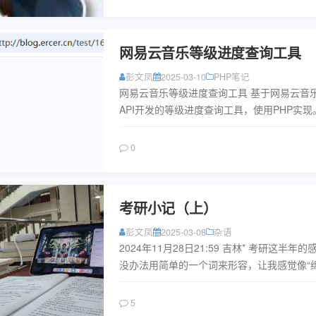
网易云音乐等级进度查询工具
彭文凤
2025-03-10
PHP笔记
网易云音乐等级进度查询工具 基于网易云音
API开发的等级进度查询工具，使用PHP实现
AGPL-3.0协议开源，轻松查看距离下一等级
听歌量和登录天数...
阅读
0
考研小记（上）
彭文凤
2025-03-08
杂语
2024年11月28日21:59 吉林* 考研这半年
没办法用简单的一个词来形容，让我感觉像“
绝的阴雨天”那样，没有轰轰烈烈，没有撕心
而是一...
阅读
5