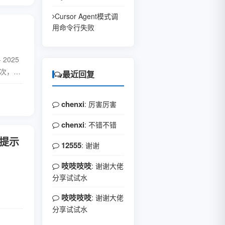
Cursor Agent模式调
用命令行失败
2025
几次，我
最近回复
大学时
全文
chenxi
: 厉害厉害
chenxi
: 不错不错
提示
12555
: 谢谢
吱吱吱吱
: 谢谢大佬
分享试试水
吱吱吱吱
: 谢谢大佬
分享试试水
全文