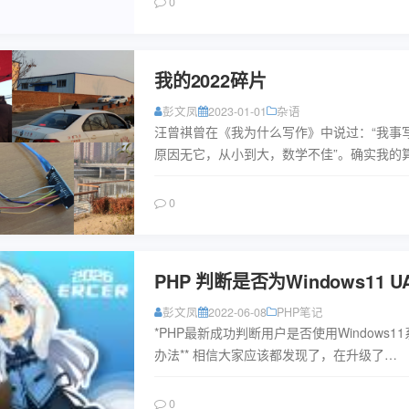
阅读
0
我的2022碎片
彭文凤
2023-01-01
杂语
汪曾祺曾在《我为什么写作》中说过：“我事
原因无它，从小到大，数学不佳”。确实我的
力不强，我更喜欢用计算器来精准计算，用
下文字。 有点没想到自...
阅读
0
PHP 判断是否为Windows11 U
彭文凤
2022-06-08
PHP笔记
*PHP最新成功判断用户是否使用Windows1
办法** 相信大家应该都发现了，在升级了
Windows11 系统之后，若某些网站有判断
并且显示...
阅读
0