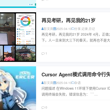
再见考研，再见我的21岁
彭文凤
2025-04-10
分享
,
记录
,
日记
再见考研，再见我的21岁 2024年 4月，正值
下，人一旦来到大三下的春天，就再也不是
的春天了，我的大三下，伴随着各种玻璃碎
琐事夹杂着看不到...
阅读
1
Cursor Agent模式调用命令行
彭文凤
2025-04-10
杂语
问题描述 在Windows 11环境下使用Cursor 
调用终端会失败，错误信息为： ```
"C:\\WINDOWS\\System32\\Wind...
阅读
0