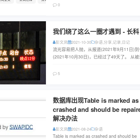
背...
阅读
0
我们绕了这么一圈才遇到 - 长科
彭文凤
2021-10-30
杂语
,
分享
,
记录
,
日记
流光容易把人抛，从报道(2021年9月11日)
(2021年10月30日)，已经过了49天了。 从
怀着紧张，好奇的心情在贴吧，知乎，QQ群
着关...
阅读
5
数据库出现Table is marked as
crashed and should be repai
解决办法
彭文凤
2021-08-24
杂语
Table is marked as crashed and should be