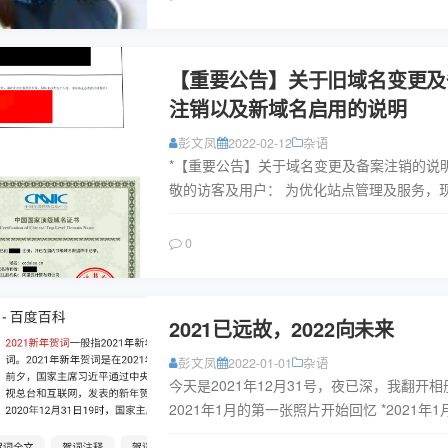
【重要公告】关于旧域名变更及
注销以及新域名启用的说明
彭文凤
2022-02-12
杂语
*【重要公告】关于域名变更及备案注销的说明*
敬的访客及用户： 为优化站点管理及服务，
人名下网站域名及备案信息变更事宜公告如下： 1
域名变更说...
阅读
0
2021已远故，2022向未来
彭文凤
2022-01-01
杂语
今天是2021年12月31号，夜已深，我翻开
2021年1月的第一张照片开始回忆 *2021年1月
还在不紧不慢的高三复习中，这个1月，我在