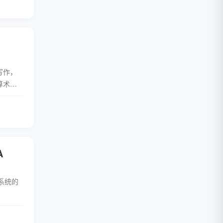
全文
写作，
算术能
记事本记
全文
A
1系统的
系统版本
全文