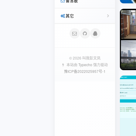
留言板
SWAPIDC
首页
分享
其它
友链
记录
文迹
登录
相册照骗
友言
文章 RSS
日记
© 2026 叫我彭文凤
本站由
Typecho
强力驱动
闲言碎语
Typecho
豫ICP备2022025957号-1
评论 RSS
Typecho插件
相册
Typecho
学习记录
Linux研究笔记
Python笔记