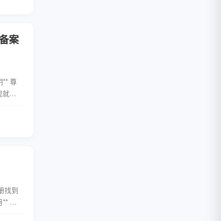
备案
* 尊
现就本
. **
全文
相册找到
** ，
不停的