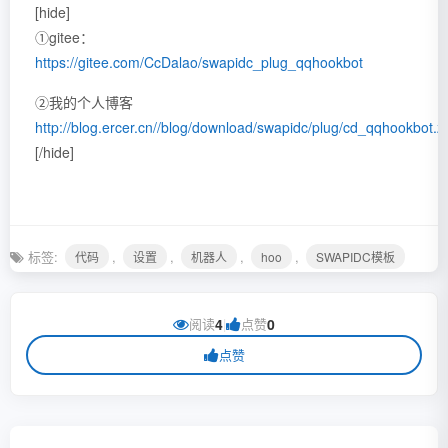
[hide]
①gitee：
https://gitee.com/CcDalao/swapidc_plug_qqhookbot
②我的个人博客
http://blog.ercer.cn//blog/download/swapidc/plug/cd_qqhookbot.z
[/hide]
标签:
,
,
,
,
代码
设置
机器人
hoo
SWAPIDC模板
阅读
4
|
点赞
0
点赞