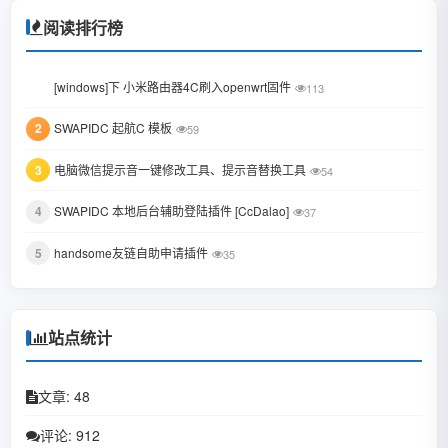
January 2023
阅读排行榜
June 2022
1
[windows]下 小米路由器4C刷入openwrt固件
113
February 2022
2
SWAPIDC 起航C 模板
59
January 2022
3
电脑微信提示音一键修改工具、提示音替换工具
October 2021
54
August 2021
4
SWAPIDC 本地后台辅助登陆插件 [CcDalao]
37
July 2021
5
handsome友链自助申请插件
35
February 2021
December 2020
站点统计
November 2020
文章: 48
September 2020
评论: 912
July 2020