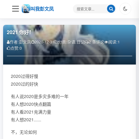
搜
叫我彭文凤
索
关
键
2021 你好！
字
作者:
彭文凤
2020-12-31
分类:
杂语
,
日记
2 条评论
阅读:
1
点赞:
0
2020过得好慢
2020过的好快
有人说2020是多灾多难的一年
有人想2020快点翻篇
有人看2021充满力量
有人想2021......
不，无论如何