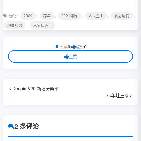
标签:
,
,
,
,
,
2020
跨年
2021你好
人民至上
新冠疫情
,
地摊经济
人间烟火气
阅读
0
|
点赞
0
点赞
Deepin V20 新增分辨率
小年灶王爷
2 条评论