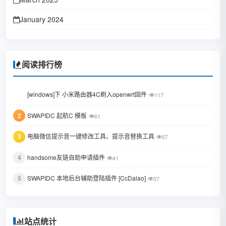
January 2024
October 2023
January 2023
阅读排行榜
June 2022
1
[windows]下 小米路由器4C刷入openwrt固件
117
February 2022
2
SWAPIDC 起航C 模板
61
January 2022
3
电脑微信提示音一键修改工具、提示音替换工具
October 2021
57
August 2021
4
handsome友链自助申请插件
41
July 2021
5
SWAPIDC 本地后台辅助登陆插件 [CcDalao]
37
February 2021
December 2020
站点统计