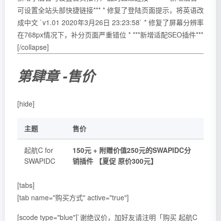
可设置全站头部快捷链接*** * 修复了登陆页面提示，将英语改
成中文 `v1.01 2020年3月26日 23:23:58` * 修复了屏幕分辨率
在768px情况下，补分页面严重错位 * ***新增适配SEO插件***
[/collapse]
第肆章 -售价
[hide]
主题
售价
起航C for
150元 + 附赠价值250元的SWAPIDC分
SWAPIDC
销插件 【夏促 原价300元】
[tabs]
[tab name="购买方式" active="true"]
[scode type="blue"]`谢绝议价，加好友请注明「购买 起航C