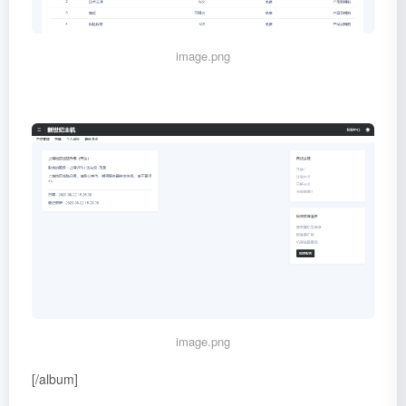
image.png
image.png
[/album]