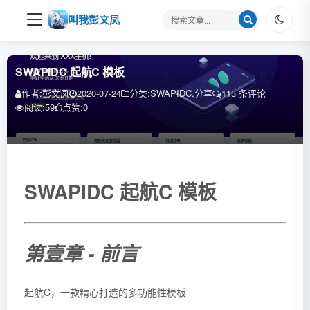
搜
叫我彭文凤
索
关
键
SWAPIDC 起航C 模板
字
作者:
彭文凤
2020-07-24
分类:
SWAPIDC
,
分享
115 条评论
阅读:
59
点赞:
0
SWAPIDC 起航C 模板
第壹章 - 前言
起航C，一款精心打造的多功能性模板