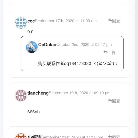
ccc
September 17th, 2020 at 11:09 am
回复
0.0
CcDalao
October 2nd, 2020 at 02:17 pm
回复
购买联系作者qq184478330 ヾ(≧∇≦*)ゝ
tiancheng
September 19th, 2020 at 09:10 pm
回复
666nb
小纯洁
September 21st, 2020 at 11:56 pm
回复