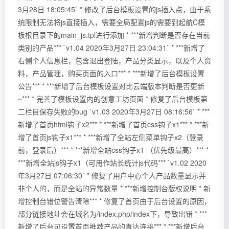
3月28日 18:05:45` * 修改了后台模板设置的js插入点，由于系
统限制无法将js直接插入，需要全局配置js的需要到起航C模
板根目录下的main_js.tpl进行添加 * ***新增判断是否存在当前
类别的产品*** `v1.04 2020年3月27日 23:04:31` * ***新增了
右侧个人信息栏，包含退出登陆，产品分类显示，以及个人资
料，产品管理，购买页面的入口*** * ***新增了后台模板设置
公告*** * ***新增了后台模板设置对比云端版本判断是否更新
~*** * 完善了模板设置内的创意工坊页面 * 修复了后台模板第
二栏目保存失败的bug `v1.03 2020年3月27日 08:16:56` * ***
新增了首页html钩子x2*** * ***新增了首页css钩子x1*** * ***新
增了首页js钩子x1*** * ***新增了全站左侧菜单钩子x2（登录
前，登录后）*** * ***新增全站css钩子x1 （优先级最高）*** *
***新增全站js钩子x1（可用作站长统计js代码*** `v1.02 2020
年3月27日 07:06:30` * 修复了用户中心个人产品数量显示并
非个人的，而是全站的异常数量 * ***新增控制台版权说明 * 新
增控制台错位警告清除*** * 修复了首页由于后台设置的原因，
部分链接地址会在域名为/index.php/index下，导致出错 * ***
新增了后台可设置首页推荐产品的直达连接*** * ***新增后台