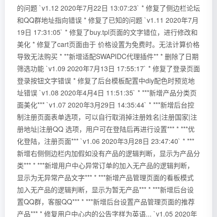
的问题 `v1.12 2020年7月22日 13:07:23` * 修复了侧边栏论坛
和QQ群地址指向错误 * 修复了已知的问题 `v1.11 2020年7月
19日 17:31:05` * 修复了buy.tpl页面的文字错位，进行修改和
美化 * 修复了cart页面由于 价格设置为免费时。无法计算价格
导致无法购买 * **新增适配SWAPIDC代理插件** * 删除了日期
筛选功能 `v1.09 2020年7月13日 17:55:17` * 修复了登录页面
登录按钮文字错误 * 修复了后台模板配置中diy配色时预览地
址错误 `v1.08 2020年4月4日 11:51:35` * ***新增产品分类页
面美化*** `v1.07 2020年3月29日 14:35:44` * ***新增后台控
制注册页面表单选项，可以自行取消掉注册姓名|注册国家|注
册地址|注册QQ 选项，用户可在登陆后再进行设置*** * ***优
化登陆，注册页面*** `v1.06 2020年3月28日 23:47:40` * ***
新增右侧侧边栏内加假如没有产品的逻辑判断，显示为产品分
类*** * ***新增用户中心异常订单的加入无产品的逻辑判断，
显示为无异常产品文字*** * ***新增产品管理页面的看板模式
加入无产品的逻辑判断，显示为暂无产品*** * ***新增后台设
置QQ群，客服QQ*** * ***新增后台设置产品管理页面的推荐
产品*** * 修复用户中心内的公告字样为英语... `v1.05 2020年