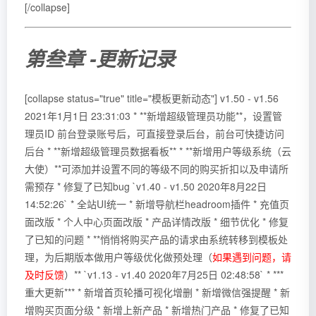
[/collapse]
第叁章 -更新记录
[collapse status="true" title="模板更新动态"] v1.50 - v1.56
2021年1月1日 23:31:03 * **新增超级管理员功能**，设置管
理员ID 前台登录账号后，可直接登录后台，前台可快捷访问
后台 * **新增超级管理员数据看板** * **新增用户等级系统（云
大使）**可添加并设置不同的等级不同的购买折扣以及申请所
需预存 * 修复了已知bug `v1.40 - v1.50 2020年8月22日
14:52:26` * 全站UI统一 * 新增导航栏headroom插件 * 充值页
面改版 * 个人中心页面改版 * 产品详情改版 * 细节优化 * 修复
了已知的问题 * **悄悄将购买产品的请求由系统转移到模板处
理，为后期版本做用户等级优化做预处理（
如果遇到问题，请
及时反馈
）** `v1.13 - v1.40 2020年7月25日 02:48:58` * ***
重大更新*** * 新增首页轮播可视化增删 * 新增微信强提醒 * 新
增购买页面分级 * 新增上新产品 * 新增热门产品 * 修复了已知