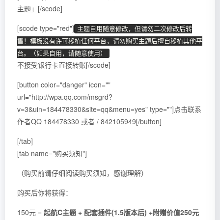
主题」[/scode]
[scode type="red"]
主题自用随意修改，但请勿二次修改后转
售！模板没有许可移植任何平台，请勿购买主题后擅自移植其他平
台。（如果自用，请随意使用）
不接受银行卡直接转账[/scode]
[button color="danger" icon=""
url="http://wpa.qq.com/msgrd?
v=3&uin=184478330&site=qq&menu=yes" type=""]点击联系
作者QQ 184478330 或者 / 842105949[/button]
[/tab]
[tab name="购买须知"]
（购买前请仔细阅读购买须知，感谢理解）
购买后你将获得：
150元 =
起航C主题 + 配套插件(1.5版本后) +附赠价值250元