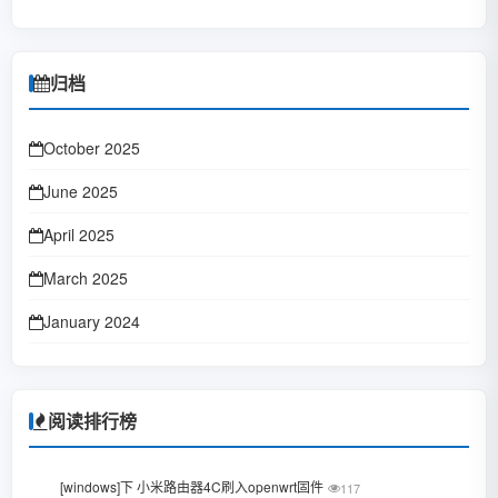
归档
October 2025
June 2025
April 2025
March 2025
January 2024
October 2023
January 2023
阅读排行榜
June 2022
1
[windows]下 小米路由器4C刷入openwrt固件
117
February 2022