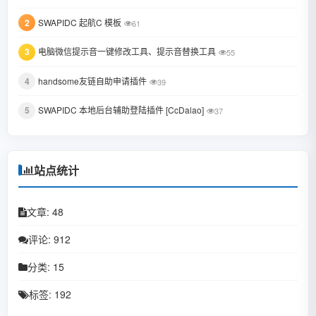
2
SWAPIDC 起航C 模板
61
January 2022
3
电脑微信提示音一键修改工具、提示音替换工具
October 2021
55
August 2021
4
handsome友链自助申请插件
39
July 2021
5
SWAPIDC 本地后台辅助登陆插件 [CcDalao]
37
February 2021
December 2020
站点统计
November 2020
文章: 48
September 2020
评论: 912
July 2020
分类: 15
June 2020
标签: 192
May 2020