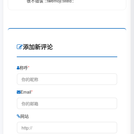
很不错诶 ::twemoji:tilted::
添加新评论
称呼
Email
网站