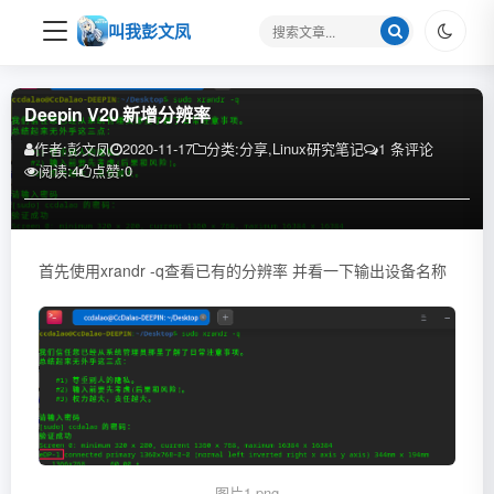
搜
叫我彭文凤
索
关
键
Deepin V20 新增分辨率
字
作者:
彭文凤
2020-11-17
分类:
分享
,
Linux研究笔记
1 条评论
阅读:
4
点赞:
0
首先使用xrandr -q查看已有的分辨率 并看一下输出设备名称
图片1.png