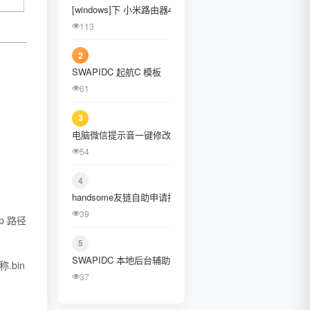
[windows]下 小米路由器4C刷入openwrt固件
January 2022
113
October 2021
2
August 2021
SWAPIDC 起航C 模板
61
July 2021
3
February 2021
电脑微信提示音一键修改工具、提示音替换工具
December 2020
54
November 2020
4
handsome友链自助申请插件
September 2020
39
mp 路径
July 2020
5
June 2020
SWAPIDC 本地后台辅助登陆插件 [CcDalao]
.bin
37
May 2020