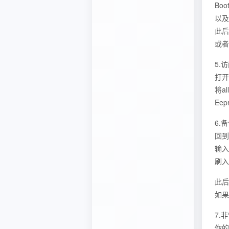
Boo
以及F
此后在
或者
5.访
打开
将al
Ee
6.
回到 
输入 m
刷入
此后
如果
7.
你的