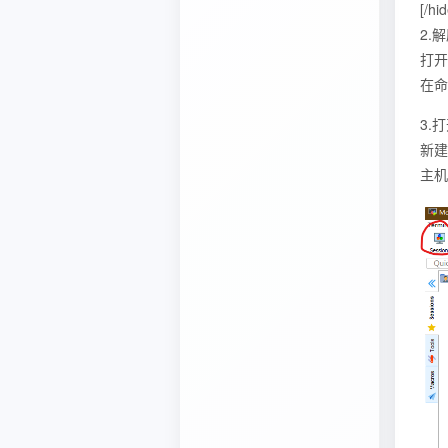
javascript笔记
[/hid
2.
VUE笔记
打开0
在命
CSS笔记
3.打
PHP笔记
新建一
主机