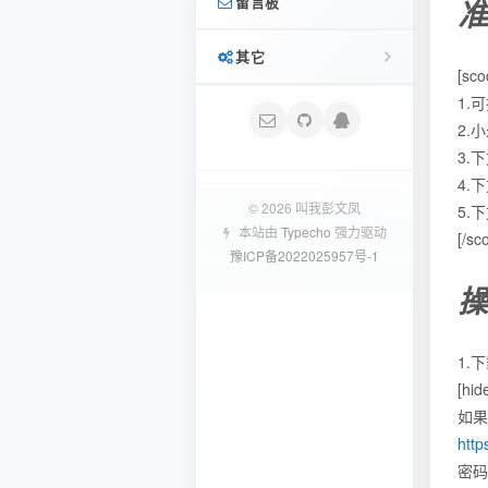
留言板
准
SWAPIDC
首页
分享
其它
友链
[sco
记录
1.
文迹
2.
登录
相册照骗
3.
4.
友言
文章 RSS
日记
© 2026 叫我彭文凤
5.
本站由
Typecho
强力驱动
[/sc
闲言碎语
Typecho
豫ICP备2022025957号-1
评论 RSS
操
Typecho插件
相册
Typecho
学习记录
1.
[hid
Linux研究笔记
如果
http
Python笔记
密码: