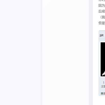
因为
后续
（我
但是