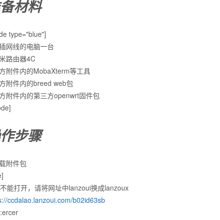
备材料
de type="blue"]
可插网线的电脑一台
小米路由器4C
下方附件内的MobaXterm等工具
下方附件内的breed web包
下方附件内的第三方openwrt固件包
ode]
作步骤
下载附件包
e]
不能打开，请将网址中lanzoui换成lanzoux
s://ccdalao.lanzoui.com/b02id63sb
ercer