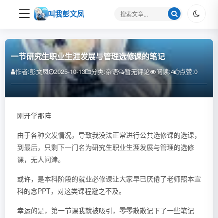
搜
叫我彭文凤
索
关
键
字
一节研究生职业生涯发展与管理选修课的笔记
作者:
彭文凤
2025-10-13
分类:
杂语
暂无评论
阅读:
4
点赞:
0
刚开学那阵
由于各种突发情况，导致我没法正常进行公共选修课的选课，
到最后，只剩下一门名为研究生职业生涯发展与管理的选修
课，无人问津。
或许，是本科阶段的就业必修课让大家早已厌倦了老师照本宣
科的念PPT，对这类课程避之不及。
幸运的是，第一节课我就被吸引，零零散散记下了一些笔记