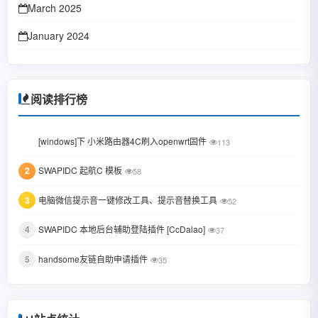
March 2025
January 2024
October 2023
January 2023
阅读排行榜
June 2022
1
[windows]下 小米路由器4C刷入openwrt固件
113
February 2022
2
SWAPIDC 起航C 模板
58
January 2022
3
电脑微信提示音一键修改工具、提示音替换工具
October 2021
52
August 2021
4
SWAPIDC 本地后台辅助登陆插件 [CcDalao]
37
July 2021
5
handsome友链自助申请插件
35
February 2021
December 2020