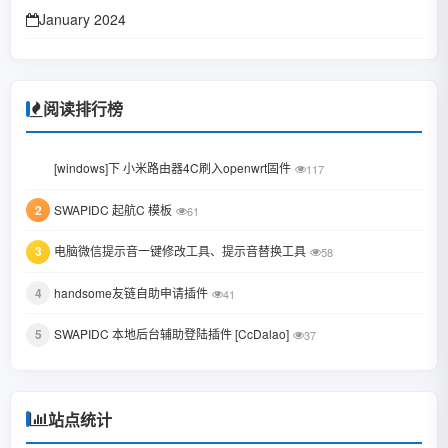
January 2024
October 2023
January 2023
阅读排行榜
June 2022
1
[windows]下 小米路由器4C刷入openwrt固件
117
February 2022
2
SWAPIDC 起航C 模板
61
January 2022
3
电脑微信提示音一键修改工具、提示音替换工具
October 2021
58
August 2021
4
handsome友链自助申请插件
41
July 2021
5
SWAPIDC 本地后台辅助登陆插件 [CcDalao]
37
February 2021
December 2020
站点统计