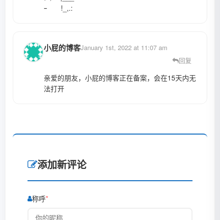
ｰ !_,.:
小屁的博客
January 1st, 2022 at 11:07 am
回复
亲爱的朋友，小屁的博客正在备案，会在15天内无
法打开
添加新评论
称呼