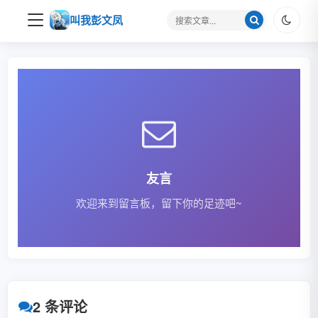
搜
叫我彭文凤
索
关
键
字
友言
欢迎来到留言板，留下你的足迹吧~
2 条评论