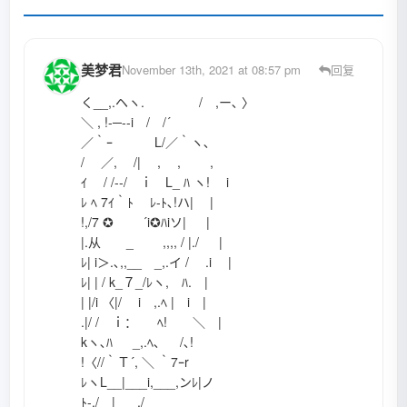
美梦君
November 13th, 2021 at 08:57 pm
回复
く__,.ヘヽ. / ,ー､ 〉
＼ , !-─‐-i / /´
／｀ｰ L/／｀ヽ､
/ ／, /| , , ,
ｲ / /-‐/ ｉ L_ ﾊ ヽ! i
ﾚ ﾍ 7ｲ｀ﾄ ﾚ-ﾄ､!ハ| |
!,/7 ✪ ´i✪ﾊiソ| |
|.从 _ ,,,, / |./ |
ﾚ| i＞.､,,__ _,.イ / .i |
ﾚ| | / k_７_/ﾚヽ, ﾊ. |
| |/i 〈|/ i ,.ﾍ | i |
.|/ / ｉ： ﾍ! ＼ |
kヽ､ﾊ _,.ﾍ､ /､!
!〈//｀Ｔ´, ＼ ｀7ｰr
ﾚヽL__|___i,___,ンﾚ|ノ
ﾄ-,/ |___./