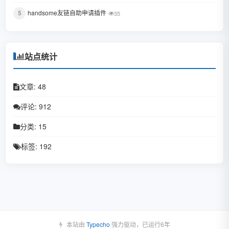
July 2021
5
handsome友链自助申请插件
35
February 2021
December 2020
站点统计
November 2020
文章: 48
September 2020
评论: 912
July 2020
分类: 15
June 2020
标签: 192
May 2020
April 2020
March 2020
本站由
Typecho
强力驱动，已运行6年