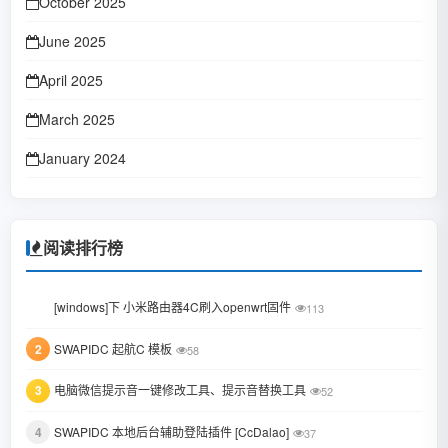
October 2025
June 2025
April 2025
March 2025
January 2024
October 2023
January 2023
阅读排行榜
June 2022
1
[windows]下 小米路由器4C刷入openwrt固件
113
February 2022
2
SWAPIDC 起航C 模板
58
January 2022
3
电脑微信提示音一键修改工具、提示音替换工具
October 2021
52
August 2021
4
SWAPIDC 本地后台辅助登陆插件 [CcDalao]
37