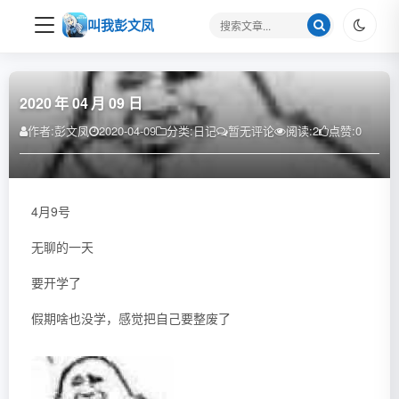
搜
叫我彭文凤
索
关
键
字
2020 年 04 月 09 日
作者:
彭文凤
2020-04-09
分类:
日记
暂无评论
阅读:
2
点赞:
0
4月9号
无聊的一天
要开学了
假期啥也没学，感觉把自己要整废了