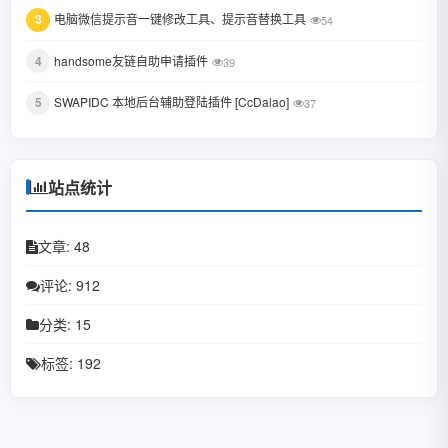
3
电脑微信提示音一键修改工具、提示音替换工具
October 2021
54
August 2021
4
handsome友链自助申请插件
39
July 2021
5
SWAPIDC 本地后台辅助登陆插件 [CcDalao]
37
February 2021
December 2020
站点统计
November 2020
文章: 48
September 2020
评论: 912
July 2020
分类: 15
June 2020
标签: 192
May 2020
April 2020