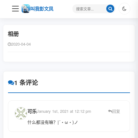
搜
叫我彭文凤
索
关
键
相册
字
2020-04-04
1 条评论
可乐
January 1st, 2021 at 12:12 pm
回复
什么都没有嘛？|´・ω・)ノ