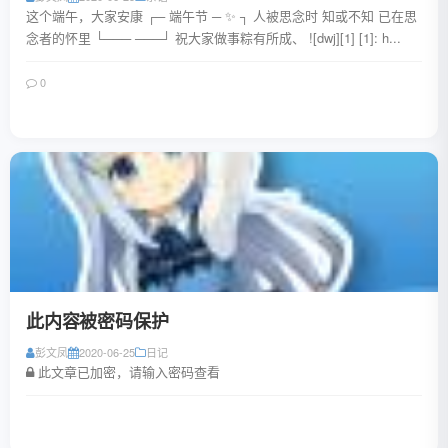
这个端午，大家安康 ┌─ 端午节 ─ ✨ ┐ 人被思念时 知或不知 已在思
念者的怀里 └─── ───┘ 祝大家做事粽有所成、 ![dwj][1] [1]: h...
0
阅读全文
此内容被密码保护
彭文凤
2020-06-25
日记
此文章已加密，请输入密码查看
阅读全文