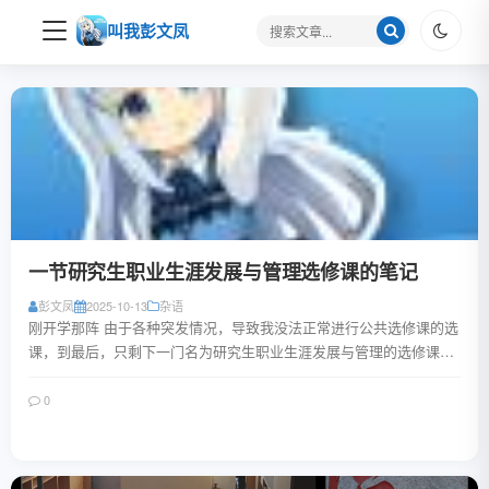
搜
叫我彭文凤
索
关
键
字
一节研究生职业生涯发展与管理选修课的笔记
彭文凤
2025-10-13
杂语
刚开学那阵 由于各种突发情况，导致我没法正常进行公共选修课的选
课，到最后，只剩下一门名为研究生职业生涯发展与管理的选修课，
无人问津。 或许，是本科阶段的就业必修...
0
阅读全文