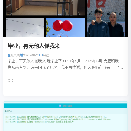
毕业，再无他人似我来
彭文凤
2025-06-23
杂语
毕业，再无他人似我来 我毕业了 2021年9月 - 2025年6月 大雁和我一
样从南方到北方来回飞了几次，我不再往返，但大雁仍在飞去——**
我是指我的大学时代结...
3
阅读全文