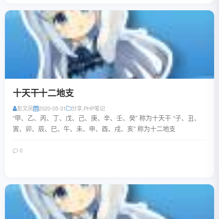
十天干十二地支
彭文凤
2020-05-31
分享
,
PHP笔记
“甲、乙、丙、丁、戊、己、庚、辛、壬、癸” 称为十天干 “子、丑、
寅、卯、辰、巳、午、未、申、酉、戌、亥” 称为十二地支
0
阅读全文