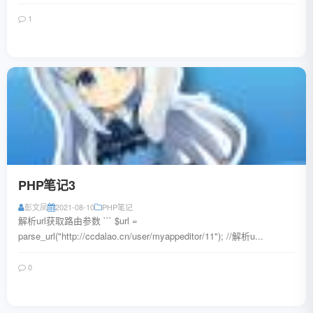
1
阅读全文
PHP笔记3
彭文凤
2021-08-10
PHP笔记
解析url获取路由参数 ``` $url =
parse_url("http://ccdalao.cn/user/myappeditor/11"); //解析u...
0
阅读全文