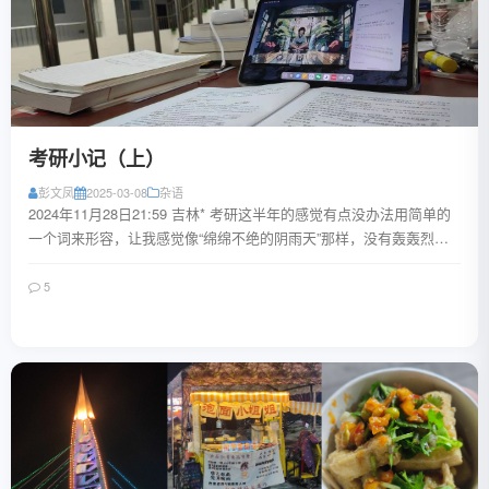
考研小记（上）
彭文凤
2025-03-08
杂语
2024年11月28日21:59 吉林* 考研这半年的感觉有点没办法用简单的
一个词来形容，让我感觉像“绵绵不绝的阴雨天”那样，没有轰轰烈
烈，没有撕心裂肺，而是一...
5
阅读全文