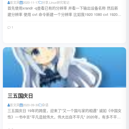
彭文凤
2020-11-17
分享
,
Linux研究笔记
首先使用xrandr -q查看已有的分辨率 并看一下输出设备名称 然后新
建分辨率 使用 cvt 命令新建一个分辨率 比如我1920 1080 cvt 1920
...
1
阅读全文
三五国庆日
彭文凤
2020-09-30
杂语
三五国庆日 19年的跨度，迎来了"又一个国与家的相遇" 诚如《中国女
性》一书中言"平凡造就伟大，伟大出自不平凡" 2020年，有多不平
凡，就能早就多么不凡 20...