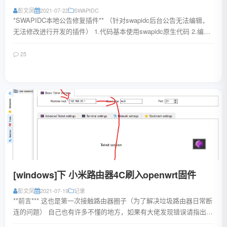
彭文凤
2021-07-22
SWAPIDC
*SWAPIDC本地公告修复插件** （针对swapidc后台公告无法编辑，
无法修改进行开发的插件） 1.代码基本使用swapidc原生代码 2.编辑
器使用开源...
25
阅读全文
[windows]下 小米路由器4C刷入openwrt固件
彭文凤
2021-07-19
记录
**前言*** 这也是第一次接触路由器圈子（为了解决垃圾路由器日常断
连的问题） 自己也有许多不懂的地方，如果有大佬发现错误请指出
（openwrt固件包来源网络...