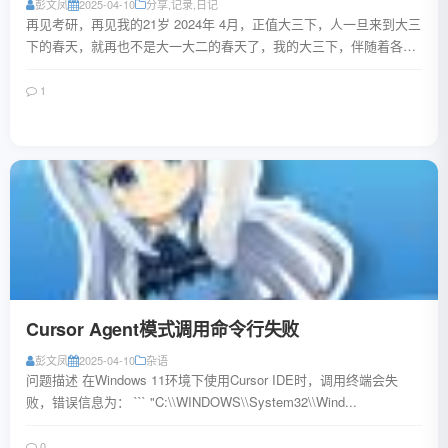
彭文凤
2025-04-10
分享
,
记录
,
日记
再见考研，再见我的21岁 2024年 4月，正值大三下，人一旦来到大三
下的春天，就再也不是大一大二的春天了，我的大三下，伴随着各种
玻璃碎渣一样的琐事夹杂着看不到...
1
阅读全文
Cursor Agent模式调用命令行失败
彭文凤
2025-04-10
杂语
问题描述 在Windows 11环境下使用Cursor IDE时，调用终端会失
败，错误信息为： ``` "C:\\WINDOWS\\System32\\Wind...
0