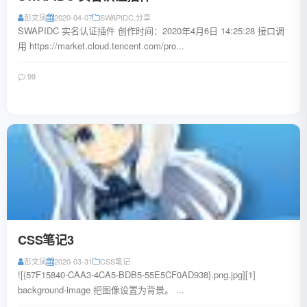
彭文凤
2020-04-07
SWAPIDC
,
分享
SWAPIDC 实名认证插件 创作时间：2020年4月6日 14:25:28 接口调
用 https://market.cloud.tencent.com/pro...
99
阅读全文
CSS笔记3
彭文凤
2020-03-31
CSS笔记
![{57F15840-CAA3-4CA5-BDB5-55E5CF0AD938}.png.jpg][1]
background-image 把图像设置为背景。 ...