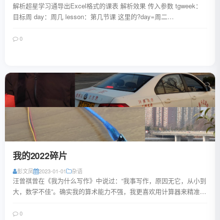
解析超星学习通导出Excel格式的课表 解析效果 传入参数 tgweek：
目标周 day：周几 lesson：第几节课 这里的?day=周二
&lesson=1&...
0
阅读全文
我的2022碎片
彭文凤
2023-01-01
杂语
汪曾祺曾在《我为什么写作》中说过：“我事写作，原因无它，从小到
大，数学不佳”。确实我的算术能力不强，我更喜欢用计算器来精准计
算，用记事本记下文字。 有点没想到自...
0