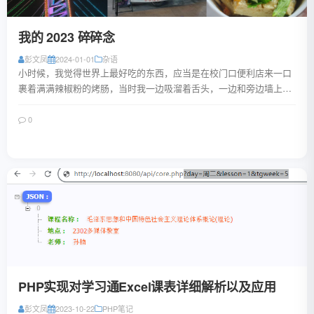
我的 2023 碎碎念
彭文凤
2024-01-01
杂语
小时候，我觉得世界上最好吃的东西，应当是在校门口便利店来一口
裹着满满辣椒粉的烤肠，当时我一边吸溜着舌头，一边和旁边墙上趴
着补作业的同学讲着：“等我有零花钱了，天...
0
阅读全文
PHP实现对学习通Excel课表详细解析以及应用
彭文凤
2023-10-22
PHP笔记