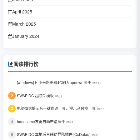
April 2025
March 2025
January 2024
October 2023
January 2023
阅读排行榜
June 2022
1
[windows]下 小米路由器4C刷入openwrt固件
117
February 2022
2
SWAPIDC 起航C 模板
61
January 2022
3
电脑微信提示音一键修改工具、提示音替换工具
October 2021
57
August 2021
4
handsome友链自助申请插件
41
July 2021
5
SWAPIDC 本地后台辅助登陆插件 [CcDalao]
37