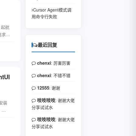
Cursor Agent模式调
用命令行失败
* 起航
追求多
最近回复
全文
chenxi
: 厉害厉害
chenxi
tUI
: 不错不错
12555
: 谢谢
吱吱吱吱
: 谢谢大佬
用安装
分享试试水
：
吱吱吱吱
: 谢谢大佬
全文
分享试试水