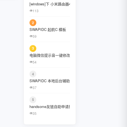
[windows]下 小米路由器4C刷入openwrt固件
January 2022
113
October 2021
2
August 2021
SWAPIDC 起航C 模板
59
July 2021
3
February 2021
电脑微信提示音一键修改工具、提示音替换工具
December 2020
54
November 2020
4
SWAPIDC 本地后台辅助登陆插件 [CcDalao]
September 2020
37
July 2020
5
June 2020
handsome友链自助申请插件
35
May 2020