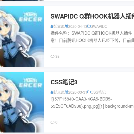
SWAPIDC Q群HOOK机器人插
彭文凤
2020-04-13
SWAPIDC
插件名称：SWAPIDC Q群HOOK机器人插件
意！目前腾讯HOO!K机器人已经下线，目前
用！！】 【注意！目前腾讯HOO!K机器人已
线，目前...
阅读
38
CSS笔记3
彭文凤
2020-03-31
CSS笔记
![{57F15840-CAA3-4CA5-BDB5-
55E5CF0AD938}.png.jpg][1] background-i
图像设置为背景。 ...
阅读
0