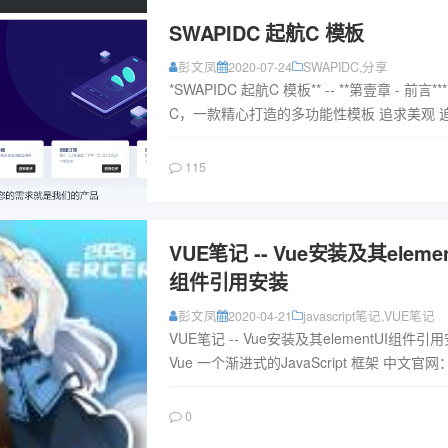
SWAPIDC 起航C 模板
彭文凤
2020-07-24
SWAPIDC
,
分享
*SWAPIDC 起航C 模板** -- **第壹章 - 前言**
C，一款精心打造的多功能性模板 追求美观 
样性 追求简便性 受到到本站主题han...
阅读
115
VUE笔记 -- Vue安装及其elemen
组件引用安装
彭文凤
2020-04-21
javascript笔记
,
VUE笔记
VUE笔记 -- Vue安装及其elementUI组件引
Vue 一个渐进式的JavaScript 框架 中文官网
https://cn.vuejs.or...
阅读
0