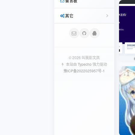
留言板
SWAPIDC
首页
分享
其它
友链
记录
文迹
登录
相册照骗
友言
文章 RSS
日记
© 2026 叫我彭文凤
本站由
Typecho
强力驱动
闲言碎语
Typecho
豫ICP备2022025957号-1
评论 RSS
Typecho插件
相册
Typecho
学习记录
Linux研究笔记
Python笔记