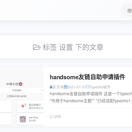
搜
索
关
键
字
标签 设置 下的文章
handsome友链自助申请插件
彭文凤
2021-07-31
Typecho插件
handsome友链自助申请插件 这是一个typec
*作用于handsome主题** *已经适配typecho1.
本** 通过此插件，你可以自...
阅读
209