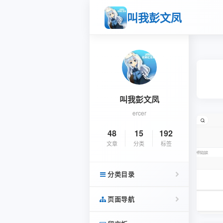
叫我彭文凤
叫我彭文凤
ercer
48
15
192
文章
分类
标签
分类目录
页面导航
杂语