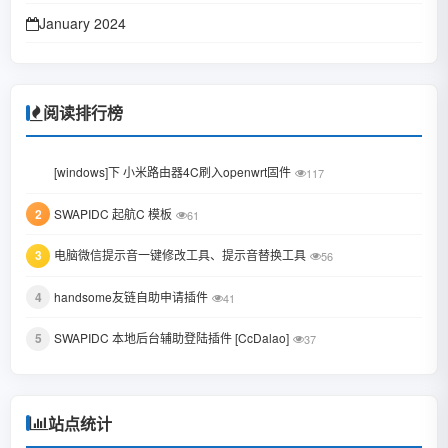
January 2024
October 2023
January 2023
阅读排行榜
June 2022
1
[windows]下 小米路由器4C刷入openwrt固件
117
February 2022
2
SWAPIDC 起航C 模板
61
January 2022
3
电脑微信提示音一键修改工具、提示音替换工具
October 2021
56
August 2021
4
handsome友链自助申请插件
41
July 2021
5
SWAPIDC 本地后台辅助登陆插件 [CcDalao]
37
February 2021
December 2020
站点统计