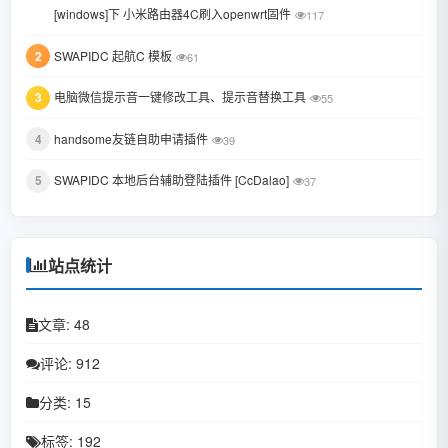
1
[windows]下 小米路由器4C刷入openwrt固件
117
February 2022
2
SWAPIDC 起航C 模板
61
January 2022
3
电脑微信提示音一键修改工具、提示音替换工具
October 2021
55
August 2021
4
handsome友链自助申请插件
39
July 2021
5
SWAPIDC 本地后台辅助登陆插件 [CcDalao]
37
February 2021
December 2020
站点统计
November 2020
文章: 48
September 2020
评论: 912
July 2020
分类: 15
June 2020
标签: 192