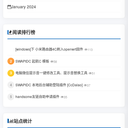
January 2024
October 2023
January 2023
阅读排行榜
June 2022
1
[windows]下 小米路由器4C刷入openwrt固件
113
February 2022
2
SWAPIDC 起航C 模板
58
January 2022
3
电脑微信提示音一键修改工具、提示音替换工具
October 2021
51
August 2021
4
SWAPIDC 本地后台辅助登陆插件 [CcDalao]
37
July 2021
5
handsome友链自助申请插件
35
February 2021
December 2020
站点统计