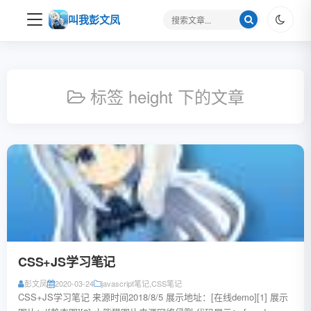
搜
叫我彭文凤
索
关
键
字
标签 height 下的文章
CSS+JS学习笔记
彭文凤
2020-03-24
javascript笔记
,
CSS笔记
CSS+JS学习笔记 来源时间2018/8/5 展示地址：[在线demo][1] 展示