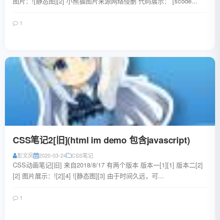
图片：![静态图][2] 小熊猫图片来源网络侵删 代码展示： [scode...
1
阅读全文
CSS笔记2[旧](html im demo 包含javascript)
彭文凤
2020-03-24
CSS笔记
CSS动画笔记[旧] 来自2018/8/17 有两个版本 版本一[1][1] 版本二[2]
[2] 图片展示：![2][4] ![静态图][3] 由于时间久远，可...
1
阅读全文