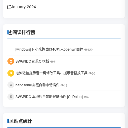
January 2024
October 2023
January 2023
阅读排行榜
June 2022
1
[windows]下 小米路由器4C刷入openwrt固件
120
February 2022
2
SWAPIDC 起航C 模板
61
January 2022
3
电脑微信提示音一键修改工具、提示音替换工具
October 2021
60
August 2021
4
handsome友链自助申请插件
43
July 2021
5
SWAPIDC 本地后台辅助登陆插件 [CcDalao]
40
February 2021
December 2020
站点统计