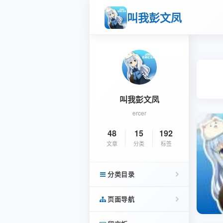
叫我彭文凤
叫我彭文凤
ercer
48
15
192
文章
分类
标签
分类目录
页面导航
杂语