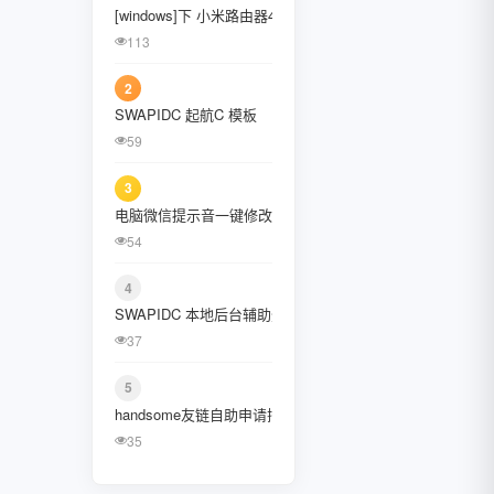
[windows]下 小米路由器4C刷入openwrt固件
January 2022
113
October 2021
2
August 2021
SWAPIDC 起航C 模板
59
July 2021
3
February 2021
电脑微信提示音一键修改工具、提示音替换工具
December 2020
54
November 2020
4
SWAPIDC 本地后台辅助登陆插件 [CcDalao]
September 2020
37
July 2020
5
June 2020
handsome友链自助申请插件
35
May 2020