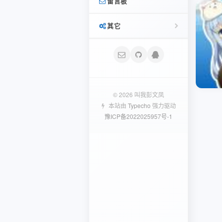
留言板
SWAPIDC
首页
分享
其它
友链
记录
文迹
登录
相册照骗
友言
文章 RSS
日记
© 2026 叫我彭文凤
本站由
Typecho
强力驱动
闲言碎语
Typecho
豫ICP备2022025957号-1
评论 RSS
Typecho插件
相册
Typecho
学习记录
Linux研究笔记
Python笔记