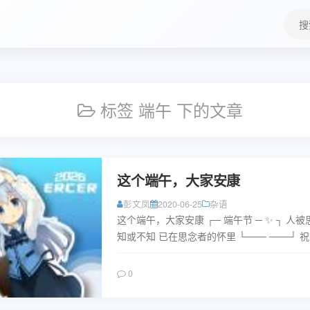
搜
索
关
键
字
标签 端午 下的文章
这个端午，大家安康
彭文凤
2020-06-25
杂语
这个端午，大家安康 ┌─ 端午节 ─ ✨ ┐ 人
知或不知 已在思念者的怀里 └─── ───┘ 
事粽有所成、 ![dwj][1] [1]: h...
阅读
0