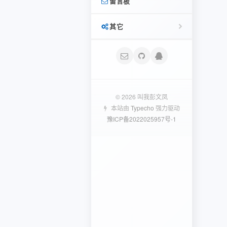
留言板
SWAPIDC
首页
分享
其它
友链
记录
文迹
登录
相册照骗
友言
文章 RSS
日记
© 2026 叫我彭文凤
本站由
Typecho
强力驱动
闲言碎语
Typecho
豫ICP备2022025957号-1
评论 RSS
Typecho插件
相册
Typecho
学习记录
Linux研究笔记
Python笔记