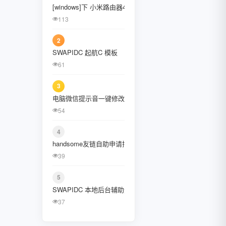
[windows]下 小米路由器4C刷入openwrt固件
January 2022
113
October 2021
2
August 2021
SWAPIDC 起航C 模板
61
July 2021
3
February 2021
电脑微信提示音一键修改工具、提示音替换工具
December 2020
54
November 2020
4
handsome友链自助申请插件
September 2020
39
July 2020
5
June 2020
SWAPIDC 本地后台辅助登陆插件 [CcDalao]
37
May 2020