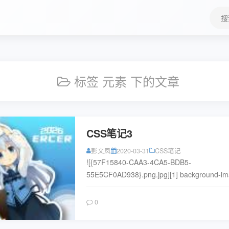
搜
索
关
键
字
标签 元素 下的文章
CSS笔记3
彭文凤
2020-03-31
CSS笔记
![{57F15840-CAA3-4CA5-BDB5-
55E5CF0AD938}.png.jpg][1] background-i
图像设置为背景。 ...
阅读
0