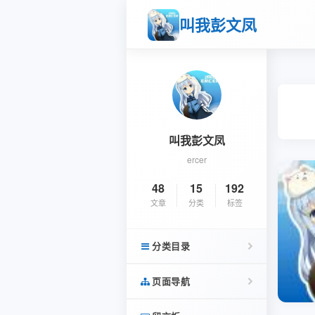
叫我彭文凤
叫我彭文凤
ercer
48
15
192
文章
分类
标签
分类目录
页面导航
杂语