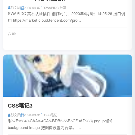
彭文凤
2020-04-07
SWAPIDC
,
分享
SWAPIDC 实名认证插件 创作时间：2020年4月6日 14:25:28 接口调
用 https://market.cloud.tencent.com/pro...
99
阅读全文
CSS笔记3
彭文凤
2020-03-31
CSS笔记
![{57F15840-CAA3-4CA5-BDB5-55E5CF0AD938}.png.jpg][1]
background-image 把图像设置为背景。 ...