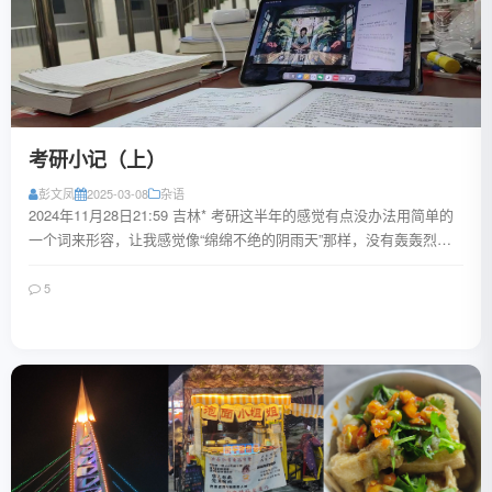
考研小记（上）
彭文凤
2025-03-08
杂语
2024年11月28日21:59 吉林* 考研这半年的感觉有点没办法用简单的
一个词来形容，让我感觉像“绵绵不绝的阴雨天”那样，没有轰轰烈
烈，没有撕心裂肺，而是一...
5
阅读全文