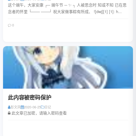
这个端午，大家安康 ┌─ 端午节 ─ ✨ ┐ 人被思念时 知或不知 已在思
念者的怀里 └─── ───┘ 祝大家做事粽有所成、 ![dwj][1] [1]: h...
0
阅读全文
此内容被密码保护
彭文凤
2020-06-25
日记
此文章已加密，请输入密码查看
阅读全文