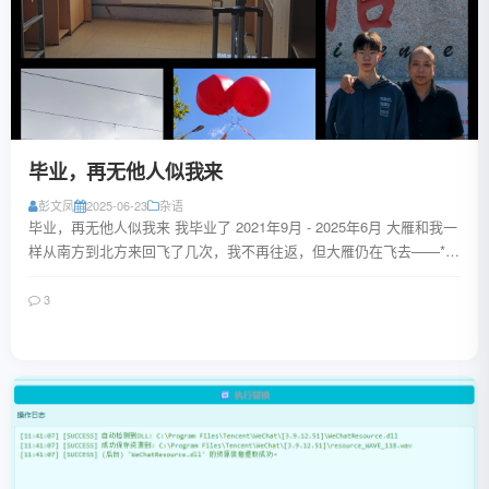
毕业，再无他人似我来
彭文凤
2025-06-23
杂语
毕业，再无他人似我来 我毕业了 2021年9月 - 2025年6月 大雁和我一
样从南方到北方来回飞了几次，我不再往返，但大雁仍在飞去——**
我是指我的大学时代结...
3
阅读全文