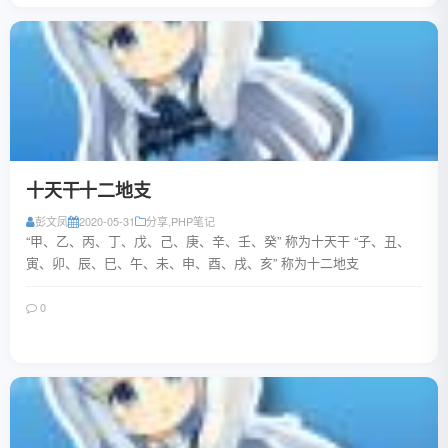
十天干十二地支
彭文凤
2020-05-31
分享
,
PHP笔记
“甲、乙、丙、丁、戊、己、庚、辛、壬、癸” 称为十天干 “子、丑、
寅、卯、辰、巳、午、未、申、酉、戌、亥” 称为十二地支
0
阅读全文