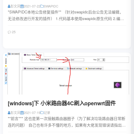
彭文凤
2021-07-22
SWAPIDC
*SWAPIDC本地公告修复插件** （针对swapidc后台公告无法编辑，
无法修改进行开发的插件） 1.代码基本使用swapidc原生代码 2.编辑
器使用开源...
25
阅读全文
[windows]下 小米路由器4C刷入openwrt固件
彭文凤
2021-07-19
记录
**前言*** 这也是第一次接触路由器圈子（为了解决垃圾路由器日常断
连的问题） 自己也有许多不懂的地方，如果有大佬发现错误请指出
（openwrt固件包来源网络...