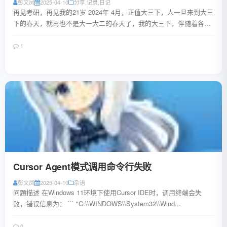
彭文凤
2025-04-10
分享
,
记录
,
日记
再见考研，再见我的21岁 2024年 4月，正值大三下，人一旦来到大三
下的春天，就再也不是大一大二的春天了，我的大三下，伴随着各种
玻璃碎渣一样的琐事夹杂着看不到...
1
阅读全文
Cursor Agent模式调用命令行失败
彭文凤
2025-04-10
杂语
问题描述 在Windows 11环境下使用Cursor IDE时，调用终端会失
败，错误信息为： ``` "C:\\WINDOWS\\System32\\Wind...
0