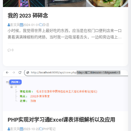
我的 2023 碎碎念
彭文凤
2024-01-01
杂语
小时候，我觉得世界上最好吃的东西，应当是在校门口便利店来一口
裹着满满辣椒粉的烤肠，当时我一边吸溜着舌头，一边和旁边墙上趴
着补作业的同学讲着：“等我有零花钱了，天...
0
阅读全文
PHP实现对学习通Excel课表详细解析以及应用
彭文凤
2023-10-22
PHP笔记