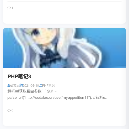
1
阅读全文
PHP笔记3
彭文凤
2021-08-10
PHP笔记
解析url获取路由参数 ``` $url =
parse_url("http://ccdalao.cn/user/myappeditor/11"); //解析u...
0
阅读全文