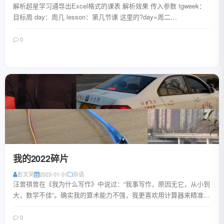
解析超星学习通导出Excel格式的课表 解析效果 传入参数 tgweek：
目标周 day：周几 lesson：第几节课 这里的?day=周二
&lesson=1&...
0
阅读全文
我的2022碎片
彭文凤
2023-01-01
杂语
汪曾祺曾在《我为什么写作》中说过：“我事写作，原因无它，从小到
大，数学不佳”。确实我的算术能力不强，我更喜欢用计算器来精准计
算，用记事本记下文字。 有点没想到自...
0