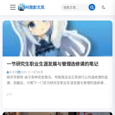
搜
叫我彭文凤
索
关
键
字
一节研究生职业生涯发展与管理选修课的笔记
彭文凤
2025-10-13
杂语
刚开学那阵 由于各种突发情况，导致我没法正常进行公共选修课的选
课，到最后，只剩下一门名为研究生职业生涯发展与管理的选修课，
无人问津。 或许，是本科阶段的就业必修...
0
阅读全文