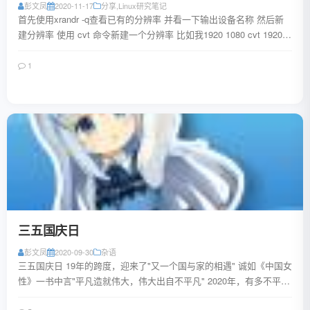
彭文凤
2020-11-17
分享
,
Linux研究笔记
首先使用xrandr -q查看已有的分辨率 并看一下输出设备名称 然后新
建分辨率 使用 cvt 命令新建一个分辨率 比如我1920 1080 cvt 1920
...
1
阅读全文
三五国庆日
彭文凤
2020-09-30
杂语
三五国庆日 19年的跨度，迎来了"又一个国与家的相遇" 诚如《中国女
性》一书中言"平凡造就伟大，伟大出自不平凡" 2020年，有多不平
凡，就能早就多么不凡 20...